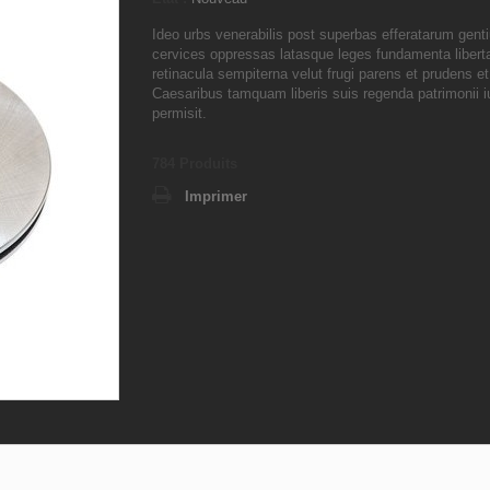
Ideo urbs venerabilis post superbas efferatarum gent
cervices oppressas latasque leges fundamenta liberta
retinacula sempiterna velut frugi parens et prudens et
Caesaribus tamquam liberis suis regenda patrimonii i
permisit.
784
Produits
Imprimer