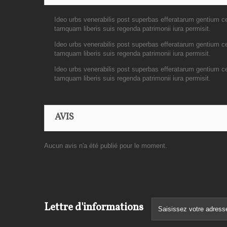
Ideo urbs venerabilis post superbas efferatarum gentium ce
tamquam liberis suis regenda patrimonii iura permisit.
Ideo urbs venerabilis post superbas efferatarum gentium ce
tamquam liberis suis regenda patrimonii iura permisit.
Ideo urbs venerabilis post superbas efferatarum gentium ce
tamquam liberis suis regenda patrimonii iura permisit.
AVIS
Aucun avis n'a été publié pour le moment.
Lettre d'informations