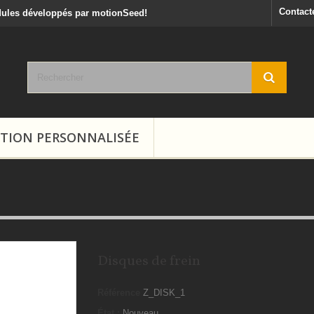
Contact
dules développés par motionSeed!
ION PERSONNALISÉE
Disques de frein
Référence
Z_DISK_1
État :
Nouveau