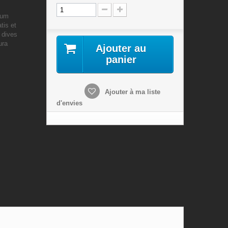
ium
tis et
 dives
ura
Ajouter au
panier
Ajouter à ma liste
d'envies