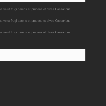
a velut frugi parens et prudens et dives Caesaribus
a velut frugi parens et prudens et dives Caesaribus
a velut frugi parens et prudens et dives Caesaribus