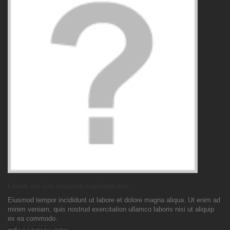
Lorem set sint occaecat cupidatat non
Eiusmod tempor incididunt ut labore et dolore magna aliqua. Ut enim ad
minim veniam, quis nostrud exercitation ullamco laboris nisi ut aliquip
ex ea commodo.