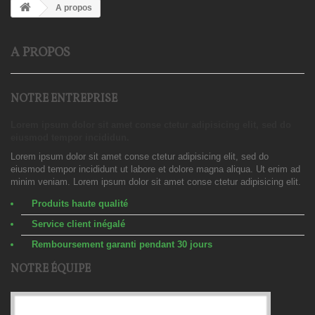
A propos
A PROPOS
NOTRE ENTREPRISE
Lorem ipsum dolor sit amet conse ctetur adipisicing elit, sed do
eiusmod tempor incididun.
Lorem ipsum dolor sit amet conse ctetur adipisicing elit, sed do
eiusmod tempor incididunt ut labore et dolore magna aliqua. Ut enim ad
minim veniam. Lorem ipsum dolor sit amet conse ctetur adipisicing elit.
Produits haute qualité
Service client inégalé
Remboursement garanti pendant 30 jours
NOTRE ÉQUIPE