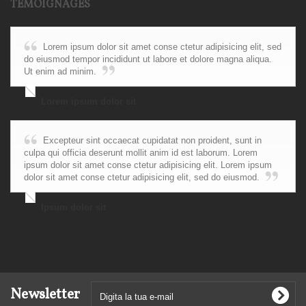
TÉMOIGNAGES
Lorem ipsum dolor sit amet conse ctetur adipisicing elit, sed
do eiusmod tempor incididunt ut labore et dolore magna aliqua.
Ut enim ad minim.
Lorem ipsum dolor sit
Excepteur sint occaecat cupidatat non proident, sunt in
culpa qui officia deserunt mollit anim id est laborum. Lorem
ipsum dolor sit amet conse ctetur adipisicing elit. Lorem ipsum
dolor sit amet conse ctetur adipisicing elit, sed do eiusmod.
Ipsum dolor sit
Newsletter