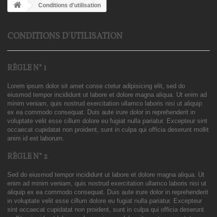
Conditions d'utilisation
CONDITIONS D'UTILISATION
RÈGLE N° 1
Lorem ipsum dolor sit amet conse ctetur adipisicing elit, sed do
eiusmod tempor incididunt ut labore et dolore magna aliqua. Ut enim ad
minim veniam, quis nostrud exercitation ullamco laboris nisi ut aliquip
ex ea commodo consequat. Duis aute irure dolor in reprehenderit in
voluptate velit esse cillum dolore eu fugiat nulla pariatur. Excepteur sint
occaecat cupidatat non proident, sunt in culpa qui officia deserunt mollit
anim id est laborum.
RÈGLE N° 2
Sed do eiusmod tempor incididunt ut labore et dolore magna aliqua. Ut
enim ad minim veniam, quis nostrud exercitation ullamco laboris nisi ut
aliquip ex ea commodo consequat. Duis aute irure dolor in reprehenderit
in voluptate velit esse cillum dolore eu fugiat nulla pariatur. Excepteur
sint occaecat cupidatat non proident, sunt in culpa qui officia deserunt