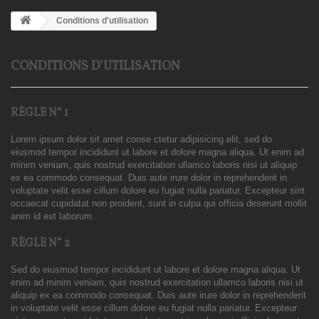
Conditions d'utilisation
CONDITIONS D'UTILISATION
RÈGLE N° 1
Lorem ipsum dolor sit amet conse ctetur adipisicing elit, sed do
eiusmod tempor incididunt ut labore et dolore magna aliqua. Ut enim ad
minim veniam, quis nostrud exercitation ullamco laboris nisi ut aliquip
ex ea commodo consequat. Duis aute irure dolor in reprehenderit in
voluptate velit esse cillum dolore eu fugiat nulla pariatur. Excepteur sint
occaecat cupidatat non proident, sunt in culpa qui officia deserunt mollit
anim id est laborum.
RÈGLE N° 2
Sed do eiusmod tempor incididunt ut labore et dolore magna aliqua. Ut
enim ad minim veniam, quis nostrud exercitation ullamco laboris nisi ut
aliquip ex ea commodo consequat. Duis aute irure dolor in reprehenderit
in voluptate velit esse cillum dolore eu fugiat nulla pariatur. Excepteur