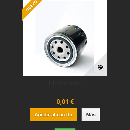
NUEVO
Filtro de aceite
0,01 €
Añadir al carrito
Más