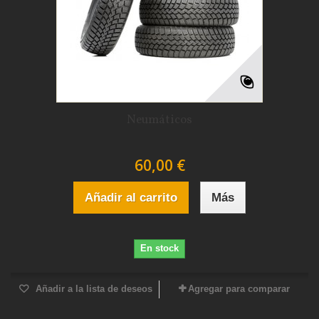
Neumáticos
60,00 €
Añadir al carrito
Más
En stock
Añadir a la lista de deseos
Agregar para comparar