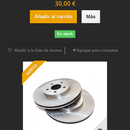
30,00 €
Añadir al carrito
Más
En stock
Añadir a la lista de deseos
Agregar para comparar
NUEVO