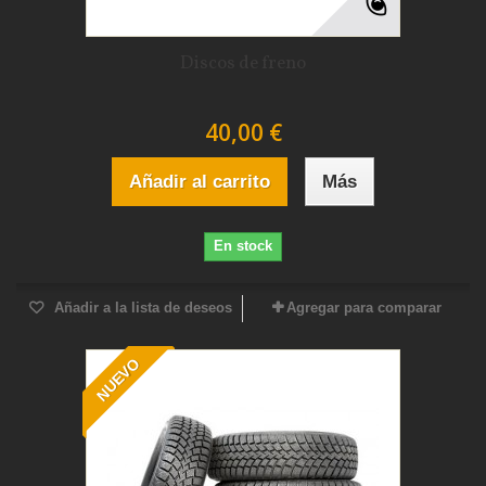
Discos de freno
40,00 €
Añadir al carrito
Más
En stock
Añadir a la lista de deseos
Agregar para comparar
NUEVO