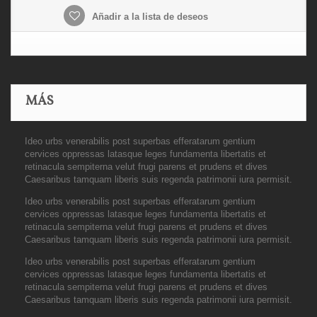
Añadir a la lista de deseos
MÁS
Ideo urbs venerabilis post superbas efferatarum gentium
cervices oppressas latasque leges fundamenta libertatis et
retinacula sempiterna velut frugi parens et prudens et dives
Caesaribus tamquam liberis suis regenda patrimonii iura permisit.
Ideo urbs venerabilis post superbas efferatarum gentium
cervices oppressas latasque leges fundamenta libertatis et
retinacula sempiterna velut frugi parens et prudens et dives
Caesaribus tamquam liberis suis regenda patrimonii iura permisit.
Ideo urbs venerabilis post superbas efferatarum gentium
cervices oppressas latasque leges fundamenta libertatis et
retinacula sempiterna velut frugi parens et prudens et dives
Caesaribus tamquam liberis suis regenda patrimonii iura permisit.