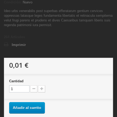
Condición:
Nuevo
Ideo urbs venerabilis post superbas efferatarum gentium cervices
oppressas latasque leges fundamenta libertatis et retinacula sempiterna
velut frugi parens et prudens et dives Caesaribus tamquam liberis suis
regenda patrimonii iura permisit.
264
Artículos
Imprimir
0,01 €
Cantidad
Añadir al carrito