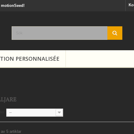
Ko
y motionSeed!
ION PERSONNALISÉE
ÄLJARE
ter
--
 av 5 artiklar