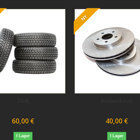
NY
Däck
Bromsskivor
60,00 €
40,00 €
I Lager
I Lager