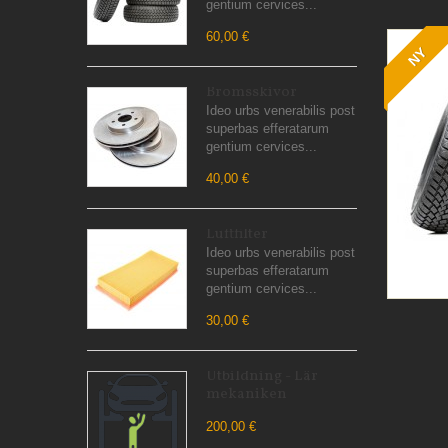
gentium cervices...
60,00 €
NY
Bromsskivor
Ideo urbs venerabilis post
superbas efferatarum
gentium cervices...
40,00 €
Luftfilter
Ideo urbs venerabilis post
superbas efferatarum
gentium cervices...
30,00 €
Utbildning - Lär
mekaniken
200,00 €