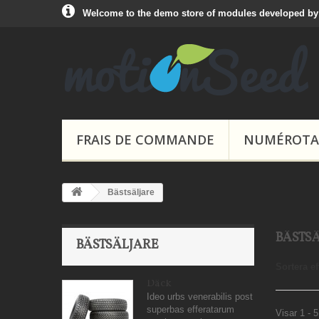
Welcome to the demo store of modules developed b
FRAIS DE COMMANDE
NUMÉROTAT
Bästsäljare
BÄSTS
BÄSTSÄLJARE
Sortera ef
Däck
Ideo urbs venerabilis post
superbas efferatarum
Visar 1 - 5