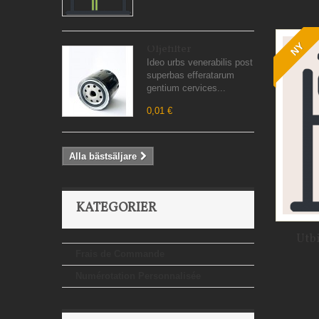
NY
Oljefilter
Ideo urbs venerabilis post
superbas efferatarum
gentium cervices...
0,01 €
Alla bästsäljare
KATEGORIER
Utb
Frais de Commande
Numérotation Personnalisée