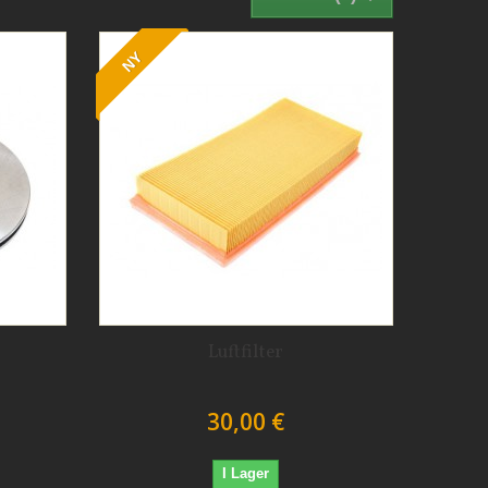
NY
Luftfilter
30,00 €
I Lager