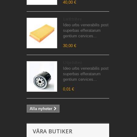
40,00 €
Luftfilter
Ideo urbs venerabilis post
superbas efferatarum
gentium cervices...
30,00 €
Oljefilter
Ideo urbs venerabilis post
superbas efferatarum
gentium cervices...
0,01 €
Alla nyheter
VÅRA BUTIKER