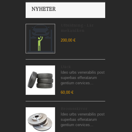
NYHETER
Utbildning - Lär
mekaniken
200,00 €
Däck
Ideo urbs venerabilis post
superbas efferatarum
gentium cervices...
60,00 €
Bromsskivor
Ideo urbs venerabilis post
superbas efferatarum
gentium cervices...