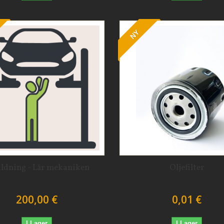
NY
ildning - Lär mekaniken
Oljefilter
200,00 €
0,01 €
I Lager
I Lager