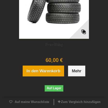
Bereifung
60,00 €
In den Warenkorb
Mehr
Auf Lager
Auf meine Wunschliste
Zum Vergleich hinzufügen